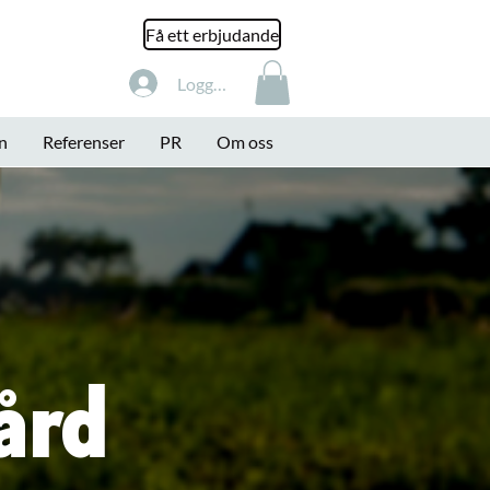
Få ett erbjudande
Logga in
n
Referenser
PR
Om oss
ård