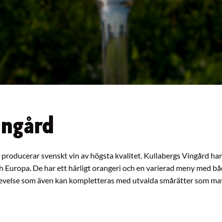
ingård
m producerar svenskt vin av högsta kvalitet. Kullabergs Vingård ha
och Europa. De har ett härligt orangeri och en varierad meny med b
plevelse som även kan kompletteras med utvalda smårätter som ma