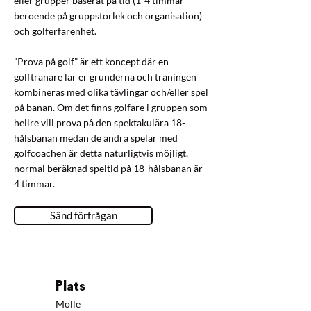
eller grupper baserat på tid (1-4 timmar
beroende på gruppstorlek och organisation)
och golferfarenhet.
”Prova på golf” är ett koncept där en
golftränare lär er grunderna och träningen
kombineras med olika tävlingar och/eller spel
på banan. Om det finns golfare i gruppen som
hellre vill prova på den spektakulära 18-
hålsbanan medan de andra spelar med
golfcoachen är detta naturligtvis möjligt,
normal beräknad speltid på 18-hålsbanan är
4 timmar.
Sänd förfrågan
Plats
Mölle