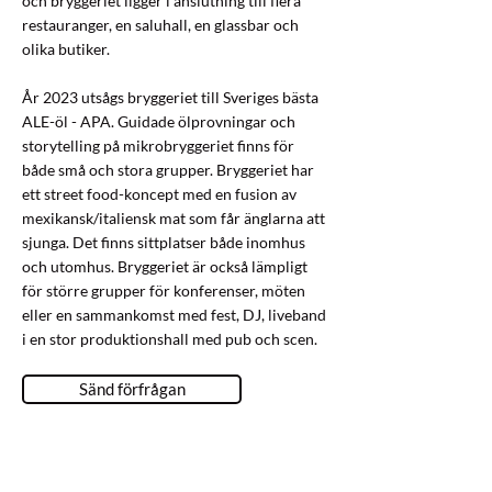
och bryggeriet ligger i anslutning till flera
restauranger, en saluhall, en glassbar och
olika butiker.
År 2023 utsågs bryggeriet till Sveriges bästa
ALE-öl - APA. Guidade ölprovningar och
storytelling på mikrobryggeriet finns för
både små och stora grupper. Bryggeriet har
ett street food-koncept med en fusion av
mexikansk/italiensk mat som får änglarna att
sjunga. Det finns sittplatser både inomhus
och utomhus. Bryggeriet är också lämpligt
för större grupper för konferenser, möten
eller en sammankomst med fest, DJ, liveband
i en stor produktionshall med pub och scen.
Sänd förfrågan